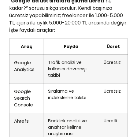
“
Google’da üst sıralara çıkma ücreti
ne
kadar?” sorusu sıkça sorulur. Kendi başınıza
ücretsiz yapabilirsiniz; freelancer ile 1.000-5.000
TL, ajans ile aylık 5.000-20.000 TL arasında değişir.
İşte faydalı araçlar:
Araç
Fayda
Ücret
Google
Trafik analizi ve
Ücretsiz
kullanıcı davranışı
Analytics
takibi
Google
Sıralama ve
Ücretsiz
indeksleme takibi
Search
Console
Ahrefs
Backlink analizi ve
Ücretli
anahtar kelime
araştırması