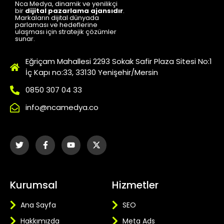
Nca Medya, dinamik ve yenilikçi
bir
dijital pazarlama ajansıdır
.
Markaların dijital dünyada
parlaması ve hedeflerine
ulaşması için stratejik çözümler
sunar.
Eğriçam Mahallesi 2293 Sokak Safir Plaza Sitesi No:1
İç Kapı no:33, 33130 Yenişehir/Mersin
0850 307 04 33
info@ncamedya.co
Kurumsal
Hizmetler
Ana Sayfa
SEO
Hakkımızda
Meta Ads