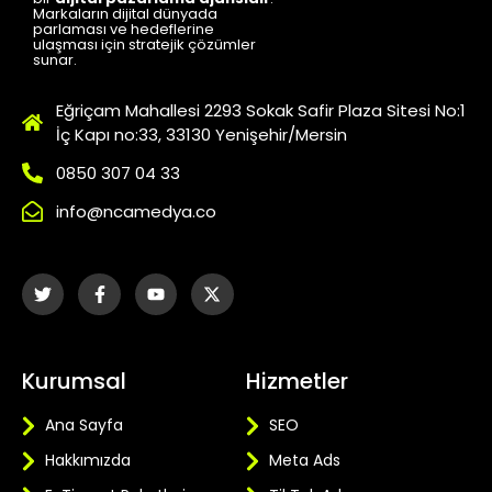
Markaların dijital dünyada
parlaması ve hedeflerine
ulaşması için stratejik çözümler
sunar.
Eğriçam Mahallesi 2293 Sokak Safir Plaza Sitesi No:1
İç Kapı no:33, 33130 Yenişehir/Mersin
0850 307 04 33
info@ncamedya.co
Kurumsal
Hizmetler
Ana Sayfa
SEO
Hakkımızda
Meta Ads