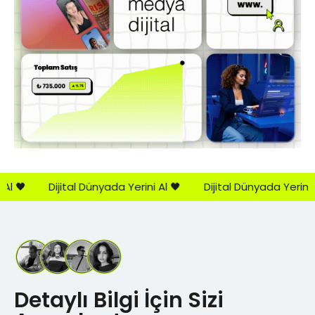
🖤
Dijital Dünyada Yerini Al 🖤
Dijital Dünyada Yerini Al 
Detaylı Bilgi İçin Sizi